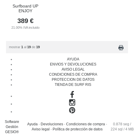
Surfboard UP
ENJOY
389
€
21.00%
IVA incluido
mostrar
1
al
19
de
19
AYUDA
ENVIOS Y DEVOLUCIONES
AVISO LEGAL
CONDICIONES DE COMPRA
PROTECCION DE DATOS
TIENDA DE SURF RIS
Software
Ayuda
-
Devoluciones
-
Condiciones de compra
-
0.878 seg /
Gestión
Aviso legal
-
Política de protección de datos
224 sql
/ 4 MB
GESIO®