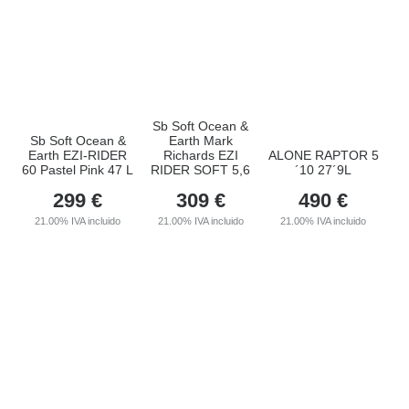
Sb Soft Ocean &
Sb Soft Ocean &
Earth Mark
Earth EZI-RIDER
Richards EZI
ALONE RAPTOR 5
60 Pastel Pink 47 L
RIDER SOFT 5,6
´10 27´9L
299
€
309
€
490
€
21.00%
IVA incluido
21.00%
IVA incluido
21.00%
IVA incluido