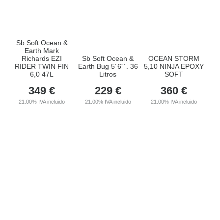
Sb Soft Ocean &
Earth Mark
Richards EZI
Sb Soft Ocean &
OCEAN STORM
RIDER TWIN FIN
Earth Bug 5´6´´. 36
5,10 NINJA EPOXY
6,0 47L
Litros
SOFT
349
€
229
€
360
€
21.00%
IVA incluido
21.00%
IVA incluido
21.00%
IVA incluido