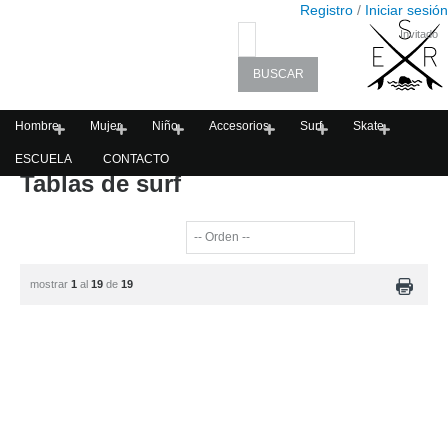
Registro
/
Iniciar sesión
Invitado
Hombre
Mujer
Niño
Accesorios
Surf
Skate
ESCUELA
CONTACTO
Tablas de surf
mostrar
1
al
19
de
19