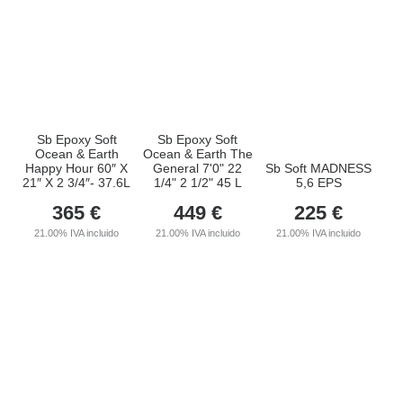
Sb Epoxy Soft
Sb Epoxy Soft
Ocean & Earth
Ocean & Earth The
Happy Hour 60″ X
General 7'0" 22
Sb Soft MADNESS
21″ X 2 3/4″- 37.6L
1/4" 2 1/2" 45 L
5,6 EPS
365
€
449
€
225
€
21.00%
IVA incluido
21.00%
IVA incluido
21.00%
IVA incluido