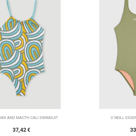
 MIX AND MACTH CALI SWIMSUIT
O´NEILL ESSE
37,42
€
33