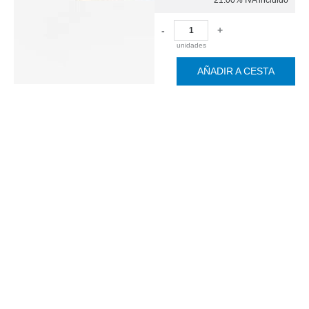
-
+
unidades
AÑADIR A CESTA