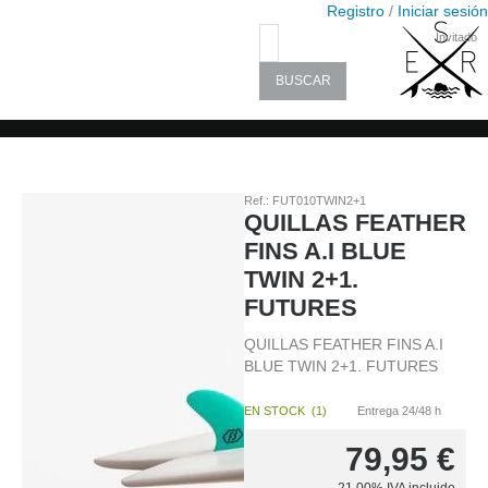
Registro
/
Iniciar sesión
Invitado
Ref.:
FUT010TWIN2+1
QUILLAS FEATHER
FINS A.I BLUE
TWIN 2+1.
FUTURES
QUILLAS FEATHER FINS A.I
BLUE TWIN 2+1. FUTURES
EN STOCK
(
1
)
Entrega 24/48 h
79,95
€
21.00%
IVA incluido