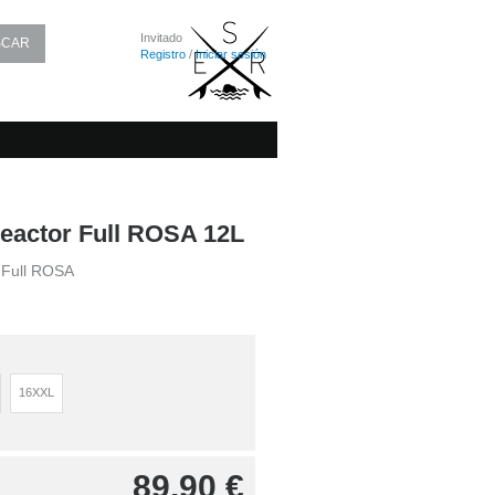
Invitado
Registro
/
Iniciar sesión
Reactor Full ROSA 12L
r Full ROSA
16XXL
89,90
€