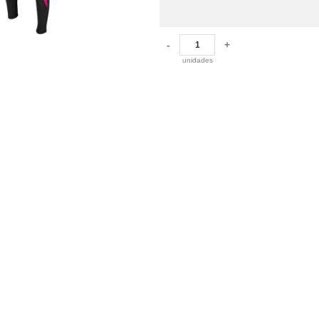
-
+
unidades