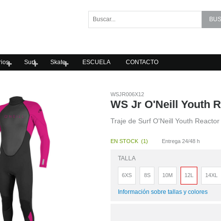
ios
Surf
Skate
ESCUELA
CONTACTO
WSJR006X12
WS Jr O'Neill Youth 
Traje de Surf O'Neill Youth Reacto
EN STOCK
(
1
)
Entrega 24/48 h
TALLA
6XS
8S
10M
12L
14XL
Información sobre tallas y colores