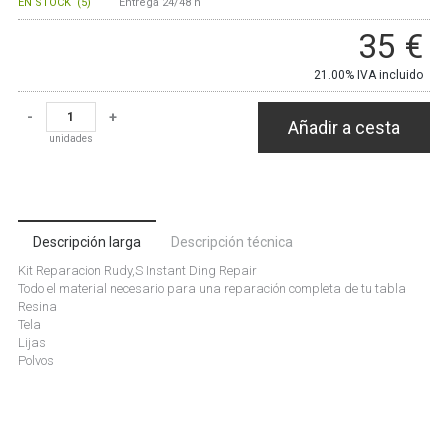
EN STOCK
(
5
)
Entrega 24/48 h
35
€
21.00%
IVA incluido
-
+
Añadir a cesta
unidades
Descripción larga
Descripción técnica
Kit Reparacion Rudy,S Instant Ding Repair
Todo el material necesario para una reparación completa de tu tabla
Resina
Tela
Lijas
Polvos